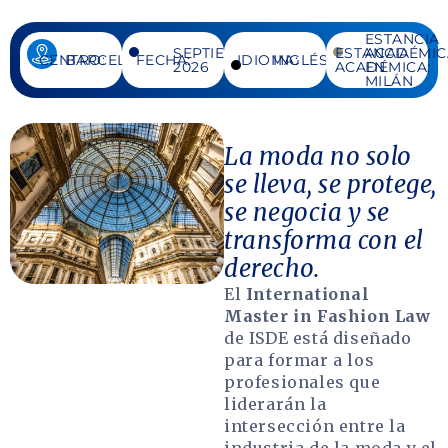
ESTANCIA
SEPTIEMBRE
ESTANCIA
ACADÉMIC
CENTRO:
BARCELONA
FECHA:
IDIOMA:
INGLÉS
2026
ACADÉMICA:
EN
MILÁN
La moda no solo
se lleva, se protege,
se negocia y se
transforma con el
derecho.
El
International
Master in Fashion Law
de ISDE está diseñado
para formar a los
profesionales que
liderarán la
intersección entre la