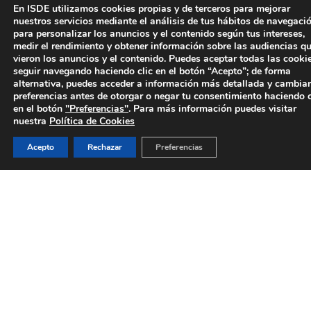
mercantiles junto con los aspectos financieros,
En ISDE utilizamos cookies propias y de terceros para mejorar
nuestros servicios mediante el análisis de tus hábitos de navegació
económicos y de negocio
que normalmente se
para personalizar los anuncios y el contenido según tus intereses,
suelen cursar de forma separada. No existen otros
medir el rendimiento y obtener información sobre las audiencias q
programas en el mercado que aborden este tipo de
vieron los anuncios y el contenido. Puedes aceptar todas las cooki
cuestiones de forma unitaria.
seguir navegando haciendo clic en el botón “Acepto”; de forma
alternativa, puedes acceder a información más detallada y cambiar
Estamos en presencia de un programa que forma
preferencias antes de otorgar o negar tu consentimiento haciendo c
en el botón
"Preferencias"
. Para más información puedes visitar
auténticos especialistas en M&A conforme a los
nuestra
Política de Cookies
parámetros que buscan las empresas y que mejora
sensiblemente el perfil de los candidatos a puestos
Acepto
Rechazar
Preferencias
en el área de
corporate
.
La experiencia adquirida en las diferentes ediciones
confirma que la creación de este programa
responde, efectivamente, a una necesidad latente en
los despachos de abogados, consultoras y empresas.
El programa goza a su vez de una gran acogida y
alta
empleabilidad
en el mercado con el apoyo de
firmas de reconocido prestigio que buscan a los
expertos para incorporarlos a sus empresas.